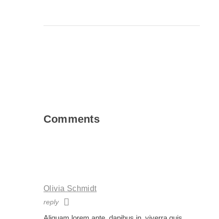
Comments
Olivia Schmidt
reply
Aliquam lorem ante, dapibus in, viverra quis,