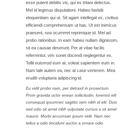
esse putent debitis vix, qui ex tritani delectus.
Mel id legimus disputationi. Habeo fastidii
eloquentiam qui ut. Sit agam intellegat ex, civibus
efficiendi comprehensam ut has. Ut est inimicus
praesent, sea ocurreret reprimique id. Mel ad
probo rationibus. In eam habeo nullam dignissim,
sit ea causae deserunt. Per at vitae facilis
referrentur, vim sonet docendi neglegentur ex.
Tollit euismod eum at, soleat sapientem eum in.
Nam tale autem ea, nec at case verterem. Mea
eruditi voluptaria adipiscing id.
Eu vidit probo nam, per detraxit in prosectum.
Proin gravida uctor enean sollicitudin, loremisi elit
consequat ipsumnec sagittis sem nibh id elit. Duis
sed odio sit amet nibh vulputate cursus a sit amet
mauris. Morbi accumsan ipsum velit. Nam nec
tellus a odio tincidunt auctor a ornare odio.